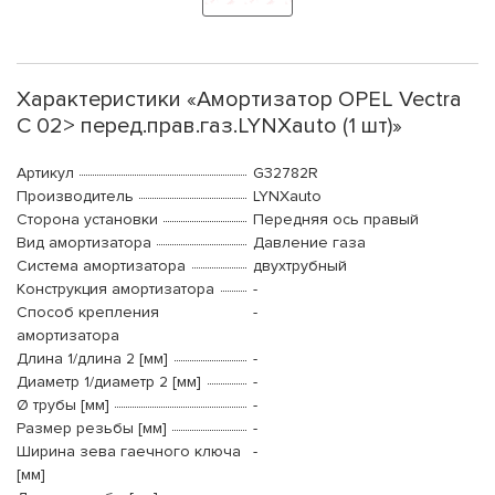
Характеристики «Амортизатор OPEL Vectra
C 02> перед.прав.газ.LYNXauto (1 шт)»
Артикул
G32782R
Производитель
LYNXauto
Сторона установки
Передняя ось правый
Вид амортизатора
Давление газа
Система амортизатора
двухтрубный
Конструкция амортизатора
-
Способ крепления
-
амортизатора
Длина 1/длина 2 [мм]
-
Диаметр 1/диаметр 2 [мм]
-
Ø трубы [мм]
-
Размер резьбы [мм]
-
Ширина зева гаечного ключа
-
[мм]