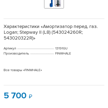
Характеристики «Амортизатор перед. газ.
Logan; Stepway II (L8) (543024260R;
543020322R)»
Артикул
13191GU
Производитель
FINWHALE
Все товары «FINWHALE»
5 700