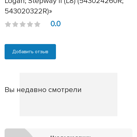
Logan; Stepway II (L8) (543024260R;
543020322R)»
0.0
Добавить отзыв
Вы недавно смотрели