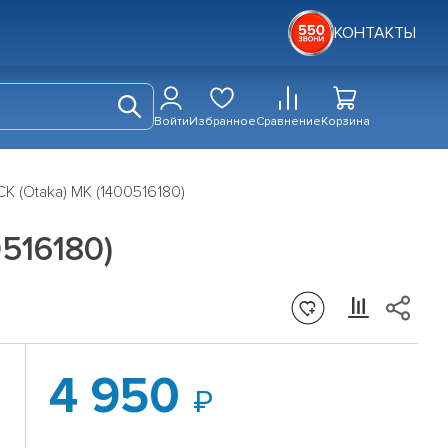
КОНТАКТЫ
Войти
Избранное
Сравнение
Корзина
K (Otaka) MK (1400516180)
0516180)
4 950