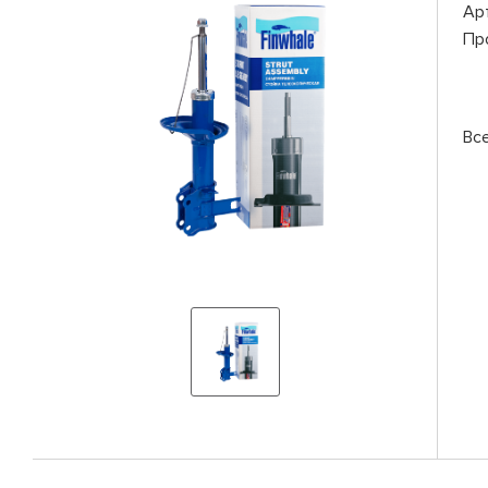
Ар
Пр
Вс