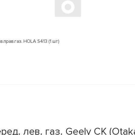
.прав.газ. HOLA S413 (1 шт)
д. лев. газ. Geely CK (Otak