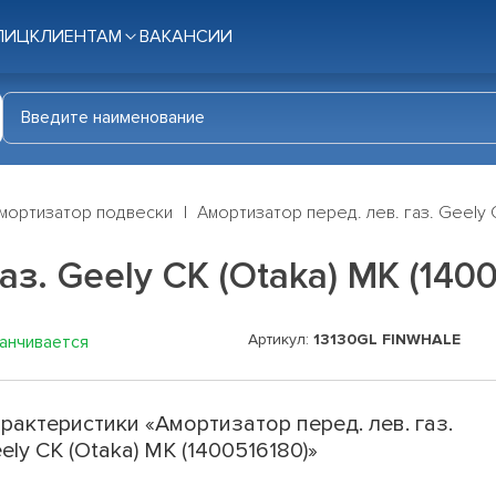
ЛИЦ
КЛИЕНТАМ
ВАКАНСИИ
мортизатор подвески
Амортизатор перед. лев. газ. Geely C
з. Geely CK (Otaka) MK (140
Артикул:
13130GL FINWHALE
канчивается
рактеристики «Амортизатор перед. лев. газ.
ely CK (Otaka) MK (1400516180)»