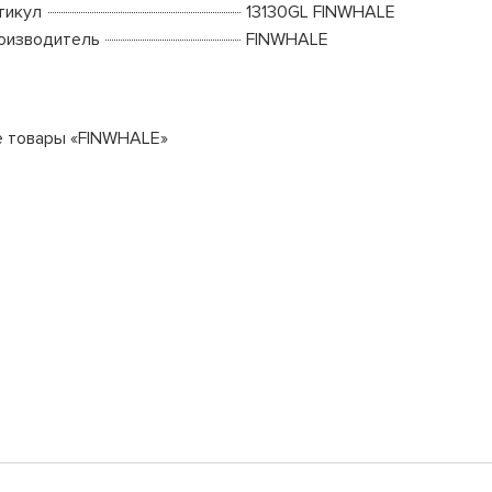
тикул
13130GL FINWHALE
оизводитель
FINWHALE
е товары «FINWHALE»