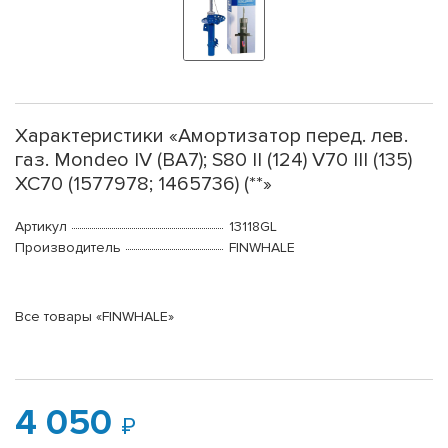
Характеристики «Амортизатор перед. лев.
газ. Mondeo IV (BA7); S80 II (124) V70 III (135)
XC70 (1577978; 1465736) (**»
Артикул
13118GL
Производитель
FINWHALE
Все товары «FINWHALE»
4 050