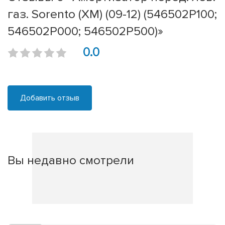
газ. Sorento (XM) (09-12) (546502P100;
546502P000; 546502P500)»
0.0
Добавить отзыв
Вы недавно смотрели