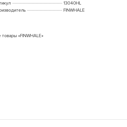
тикул
13040HL
оизводитель
FINWHALE
е товары «FINWHALE»