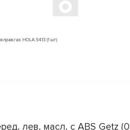
.прав.газ. HOLA S413 (1 шт)
д. лев. масл. c ABS Getz (02