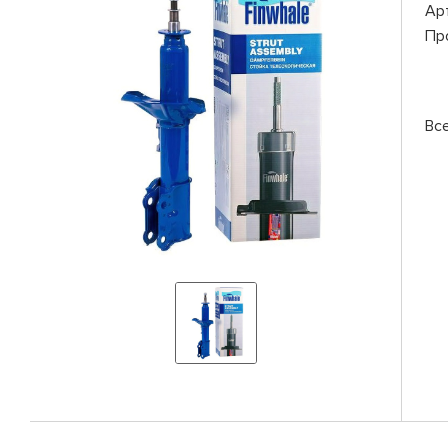
Ар
Пр
Вс