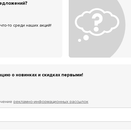
редложений?
что-то среди наших акций!
цию о новинках и скидках первыми!
учение
рекламно-информационных рассылок