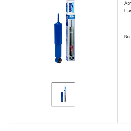
Ар
Пр
Вс