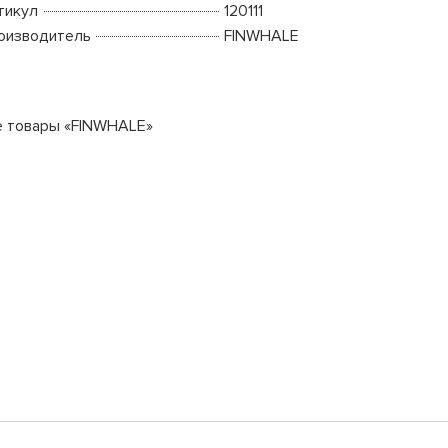
тикул
120111
оизводитель
FINWHALE
е товары «FINWHALE»