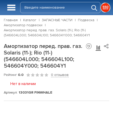
Главная
Каталог
ЗАПАСНЫЕ ЧАСТИ
Подвеска
Амортизатор подвески
Амортизатор перед. прав. газ. Solaris (11-); Rio (11-)
(546604L000; 546604L100; 546604Y000; 546604Y1
Амортизатор перед. прав. газ.
Solaris (11-); Rio (11-)
(546604L000; 546604L100;
546604Y000; 546604Y1
Рейтинг
0.0
0 отзывов
Нет в наличии
Артикул:
13031GR FINWHALE