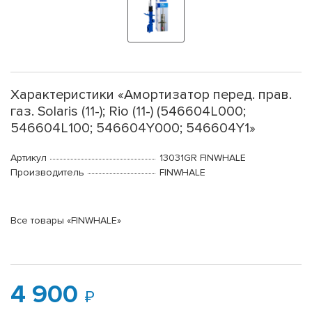
Характеристики «Амортизатор перед. прав.
газ. Solaris (11-); Rio (11-) (546604L000;
546604L100; 546604Y000; 546604Y1»
Артикул
13031GR FINWHALE
Производитель
FINWHALE
Все товары «FINWHALE»
4 900