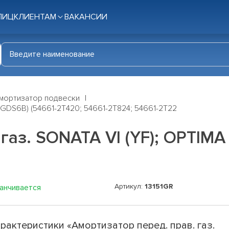
ЛИЦ
КЛИЕНТАМ
ВАКАНСИИ
мортизатор подвески
FSGDS6B) (54661-2T420; 54661-2T824; 54661-2T22
газ. SONATA VI (YF); OPTIMA
Артикул:
13151GR
канчивается
рактеристики «Амортизатор перед. прав. газ.