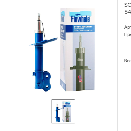
SO
54
Ар
Пр
Вс