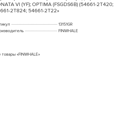
NATA VI (YF); OPTIMA (FSGDS6B) (54661-2T420;
661-2T824; 54661-2T22»
тикул
13151GR
оизводитель
FINWHALE
е товары «FINWHALE»