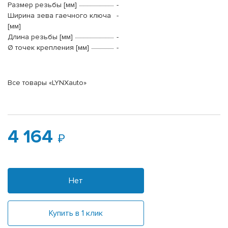
Размер резьбы [мм]
-
Ширина зева гаечного ключа
-
[мм]
Длина резьбы [мм]
-
Ø точек крепления [мм]
-
Все товары «LYNXauto»
4 164
Нет
Купить в 1 клик