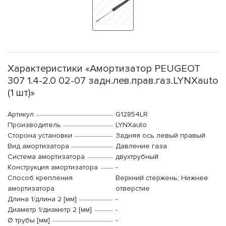
Характеристики «Амортизатор PEUGEOT
307 1.4-2.0 02-07 задн.лев.прав.газ.LYNXauto
(1 шт)»
Артикул
G12854LR
Производитель
LYNXauto
Сторона установки
Задняя ось левый правый
Вид амортизатора
Давление газа
Система амортизатора
двухтрубный
Конструкция амортизатора
-
Способ крепления
Верхний стержень; Нижнее
амортизатора
отверстие
Длина 1/длина 2 [мм]
-
Диаметр 1/диаметр 2 [мм]
-
Ø трубы [мм]
-