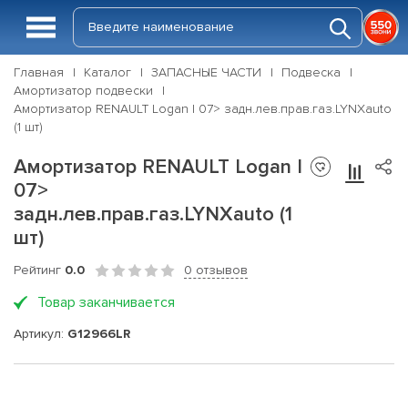
Главная
Каталог
ЗАПАСНЫЕ ЧАСТИ
Подвеска
Амортизатор подвески
Амортизатор RENAULT Logan I 07> задн.лев.прав.газ.LYNXauto
(1 шт)
Амортизатор RENAULT Logan I
07>
задн.лев.прав.газ.LYNXauto (1
шт)
Рейтинг
0.0
0 отзывов
Товар заканчивается
Артикул:
G12966LR