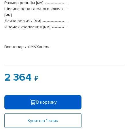
Размер резьбы [мм]
-
Ширина зева гаечного ключа
-
[мм]
Длина резьбы [мм]
-
Ø точек крепления [мм]
-
Все товары «LYNXauto»
2 364
В корзину
Купить в 1 клик