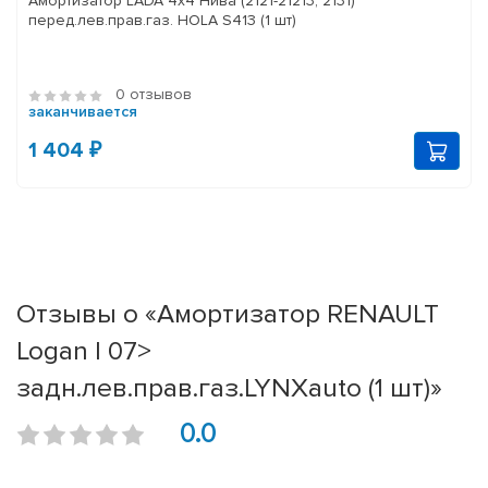
Амортизатор LADA 4x4 Нива (2121-21213, 2131)
перед.лев.прав.газ. HOLA S413 (1 шт)
0 отзывов
заканчивается
1 404 ₽
Отзывы о «Амортизатор RENAULT
Logan I 07>
задн.лев.прав.газ.LYNXauto (1 шт)»
0.0