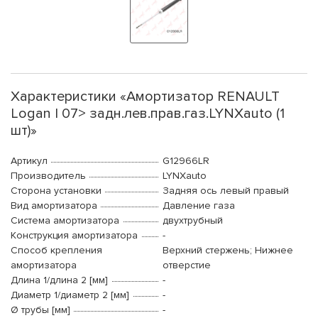
Характеристики «Амортизатор RENAULT
Logan I 07> задн.лев.прав.газ.LYNXauto (1
шт)»
Артикул
G12966LR
Производитель
LYNXauto
Сторона установки
Задняя ось левый правый
Вид амортизатора
Давление газа
Система амортизатора
двухтрубный
Конструкция амортизатора
-
Способ крепления
Верхний стержень; Нижнее
амортизатора
отверстие
Длина 1/длина 2 [мм]
-
Диаметр 1/диаметр 2 [мм]
-
Ø трубы [мм]
-