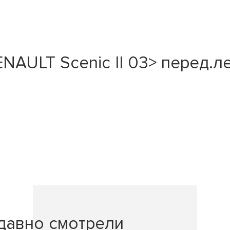
AULT Scenic II 03> перед.лев
давно смотрели