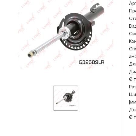
Ар
Пр
Ст
Ви
Си
Ко
Сп
ам
Дли
Ди
Ø 
Ра
Ши
[мм
Дл
Ø 