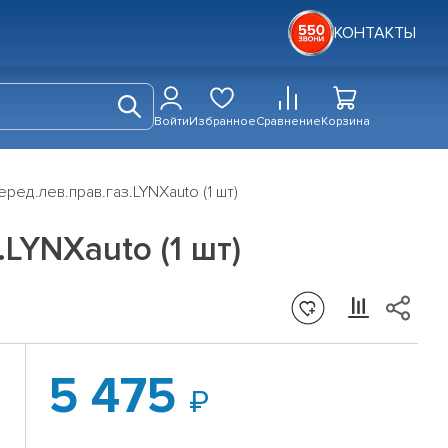
КОНТАКТЫ
Войти
Избранное
Сравнение
Корзина
ред.лев.прав.газ.LYNXauto (1 шт)
LYNXauto (1 шт)
5 475