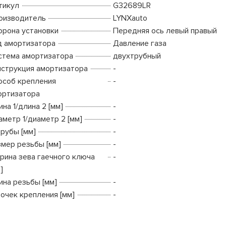
тикул
G32689LR
оизводитель
LYNXauto
орона установки
Передняя ось левый правый
д амортизатора
Давление газа
стема амортизатора
двухтрубный
нструкция амортизатора
-
особ крепления
-
ортизатора
на 1/длина 2 [мм]
-
аметр 1/диаметр 2 [мм]
-
трубы [мм]
-
змер резьбы [мм]
-
рина зева гаечного ключа
-
]
ина резьбы [мм]
-
точек крепления [мм]
-