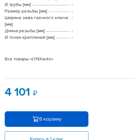
Ø трубы [мм]
-
Размер резьбы [мм]
-
Ширина зева гаечного ключа
-
[мм]
Длина резьбы [мм]
-
Ø точек крепления [мм]
-
Все товары «LYNXauto»
4 101
В корзину
Купить в 1 клик