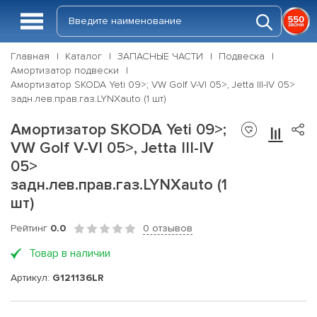
Главная
Каталог
ЗАПАСНЫЕ ЧАСТИ
Подвеска
Амортизатор подвески
Амортизатор SKODA Yeti 09>; VW Golf V-VI 05>, Jetta III-IV 05>
задн.лев.прав.газ.LYNXauto (1 шт)
Амортизатор SKODA Yeti 09>;
VW Golf V-VI 05>, Jetta III-IV
05>
задн.лев.прав.газ.LYNXauto (1
шт)
Рейтинг
0.0
0 отзывов
Товар в наличии
Артикул:
G121136LR