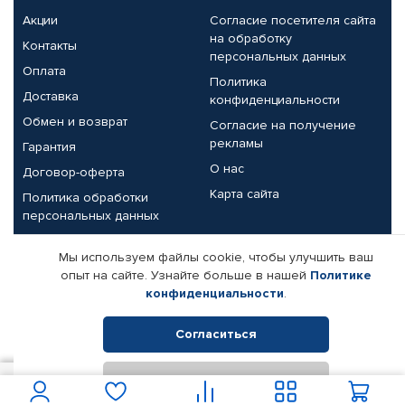
Акции
Согласие посетителя сайта
на обработку
Контакты
персональных данных
Оплата
Политика
Доставка
конфиденциальности
Обмен и возврат
Согласие на получение
рекламы
Гарантия
О нас
Договор-оферта
Карта сайта
Политика обработки
персональных данных
Партнерам
Мы используем файлы cookie, чтобы улучшить ваш
опыт на сайте. Узнайте больше в нашей
Политике
Корпоративным клиентам
Реквизиты компании
конфиденциальности
.
Поставщикам
Согласиться
Отклонить
© КАМАЗ ЦЕНТР ДОНЕЦК, 2015-2026. Все права защищены.
4 101
В корзину
Интернет-магазин автомобильных товаров Автопрофи.