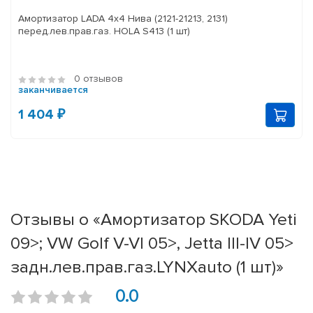
Амортизатор LADA 4x4 Нива (2121-21213, 2131)
перед.лев.прав.газ. HOLA S413 (1 шт)
0 отзывов
заканчивается
1 404 ₽
Отзывы о «Амортизатор SKODA Yeti
09>; VW Golf V-VI 05>, Jetta III-IV 05>
задн.лев.прав.газ.LYNXauto (1 шт)»
0.0