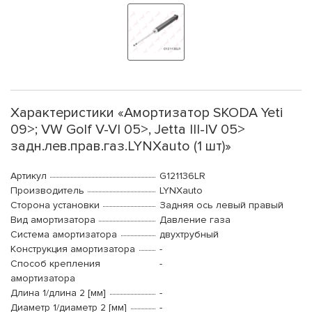
Характеристики «Амортизатор SKODA Yeti
09>; VW Golf V-VI 05>, Jetta III-IV 05>
задн.лев.прав.газ.LYNXauto (1 шт)»
Артикул
G121136LR
Производитель
LYNXauto
Сторона установки
Задняя ось левый правый
Вид амортизатора
Давление газа
Система амортизатора
двухтрубный
Конструкция амортизатора
-
Способ крепления
-
амортизатора
Длина 1/длина 2 [мм]
-
Диаметр 1/диаметр 2 [мм]
-