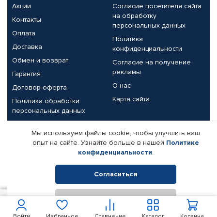
Акции
Согласие посетителя сайта
на обработку
Контакты
персональных данных
Оплата
Политика
Доставка
конфиденциальности
Обмен и возврат
Согласие на получение
рекламы
Гарантия
О нас
Договор-оферта
Карта сайта
Политика обработки
персональных данных
Партнерам
Мы используем файлы cookie, чтобы улучшить ваш
опыт на сайте. Узнайте больше в нашей
Политике
Корпоративным клиентам
Реквизиты компании
конфиденциальности
.
Поставщикам
Согласиться
Отклонить
© КАМАЗ ЦЕНТР ДОНЕЦК, 2015-2026. Все права защищены.
5 609
В корзину
Интернет-магазин автомобильных товаров Автопрофи.
Войти
Избранное
Сравнение
Каталог
Корзина