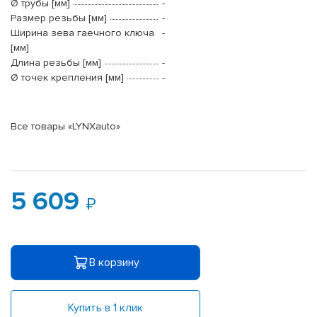
Ø трубы [мм]
-
Размер резьбы [мм]
-
Ширина зева гаечного ключа
-
[мм]
Длина резьбы [мм]
-
Ø точек крепления [мм]
-
Все товары «LYNXauto»
5 609
В корзину
Купить в 1 клик