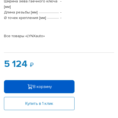
Ширина зева гаечного ключа
-
[мм]
Длина резьбы [мм]
-
Ø точек крепления [мм]
-
Все товары «LYNXauto»
5 124
В корзину
Купить в 1 клик