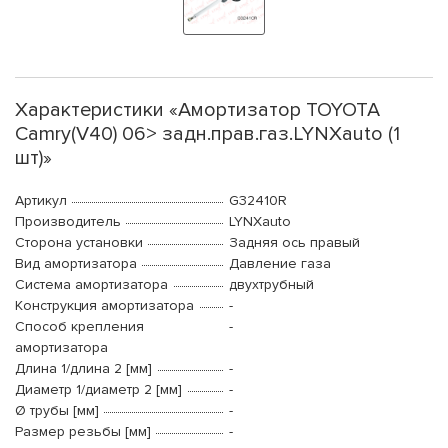
Характеристики «Амортизатор TOYOTA
Camry(V40) 06> задн.прав.газ.LYNXauto (1
шт)»
Артикул
G32410R
Производитель
LYNXauto
Сторона установки
Задняя ось правый
Вид амортизатора
Давление газа
Система амортизатора
двухтрубный
Конструкция амортизатора
-
Способ крепления
-
амортизатора
Длина 1/длина 2 [мм]
-
Диаметр 1/диаметр 2 [мм]
-
Ø трубы [мм]
-
Размер резьбы [мм]
-