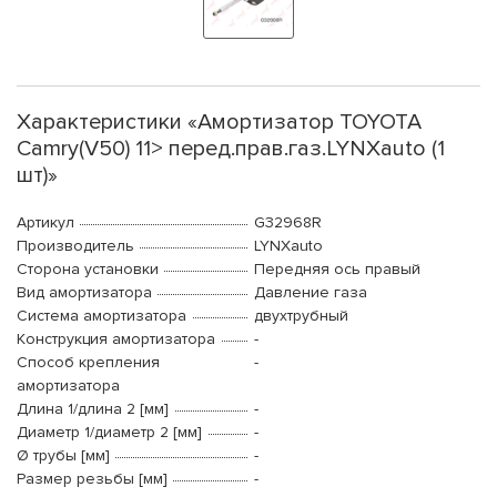
Характеристики «Амортизатор TOYOTA
Camry(V50) 11> перед.прав.газ.LYNXauto (1
шт)»
Артикул
G32968R
Производитель
LYNXauto
Сторона установки
Передняя ось правый
Вид амортизатора
Давление газа
Система амортизатора
двухтрубный
Конструкция амортизатора
-
Способ крепления
-
амортизатора
Длина 1/длина 2 [мм]
-
Диаметр 1/диаметр 2 [мм]
-
Ø трубы [мм]
-
Размер резьбы [мм]
-