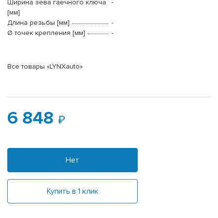
Ширина зева гаечного ключа
-
[мм]
Длина резьбы [мм]
-
Ø точек крепления [мм]
-
Все товары «LYNXauto»
6 848
Нет
Купить в 1 клик