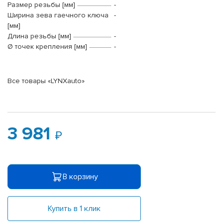
Размер резьбы [мм]
-
Ширина зева гаечного ключа
-
[мм]
Длина резьбы [мм]
-
Ø точек крепления [мм]
-
Все товары «LYNXauto»
3 981
В корзину
Купить в 1 клик