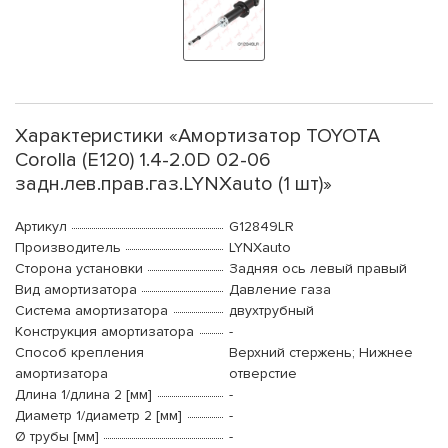
Характеристики «Амортизатор TOYOTA
Corolla (E120) 1.4-2.0D 02-06
задн.лев.прав.газ.LYNXauto (1 шт)»
Артикул
G12849LR
Производитель
LYNXauto
Сторона установки
Задняя ось левый правый
Вид амортизатора
Давление газа
Система амортизатора
двухтрубный
Конструкция амортизатора
-
Способ крепления
Верхний стержень; Нижнее
амортизатора
отверстие
Длина 1/длина 2 [мм]
-
Диаметр 1/диаметр 2 [мм]
-
Ø трубы [мм]
-