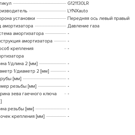
тикул
G121130LR
оизводитель
LYNXauto
орона установки
Передняя ось левый правый
д амортизатора
Давление газа
стема амортизатора
-
нструкция амортизатора
-
особ крепления
-
ортизатора
на 1/длина 2 [мм]
-
аметр 1/диаметр 2 [мм]
-
трубы [мм]
-
змер резьбы [мм]
-
рина зева гаечного ключа
-
]
ина резьбы [мм]
-
точек крепления [мм]
-