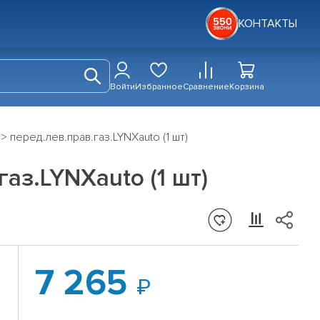
КОНТАКТЫ
Войти
Избранное
Сравнение
Корзина
 перед.лев.прав.газ.LYNXauto (1 шт)
аз.LYNXauto (1 шт)
7 265