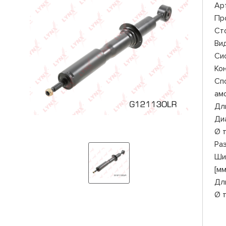
Ар
Пр
Ст
Ви
Си
Ко
Сп
ам
Дли
Ди
Ø 
Ра
Ши
[мм
Дл
Ø 