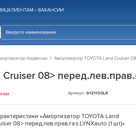
ЛИЦ
КЛИЕНТАМ
ВАКАНСИИ
мортизатор подвески
Амортизатор TOYOTA Land Cruiser 08>
ruiser 08> перед.лев.прав.г
Артикул:
G121130LR
ичии
рактеристики «Амортизатор TOYOTA Land
uiser 08> перед.лев.прав.газ.LYNXauto (1 шт)»