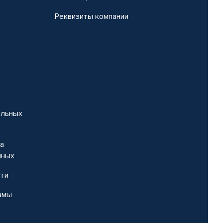
Реквизиты компании
альных
на
нных
сти
амы