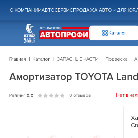
О КОМПАНИИ
АВТОСЕРВИС
ПРОДАЖА АВТО
ДЛЯ ЮР.
Каталог
Главная
Каталог
ЗАПАСНЫЕ ЧАСТИ
Подвеска
А
Амортизатор TOYOTA Land C
Нет в нал
Рейтинг
0.0
0 отзывов
Ха
Cr