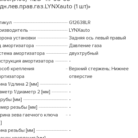
дн.лев.прав.газ.LYNXauto (1 шт)»
тикул
G12638LR
оизводитель
LYNXauto
орона установки
Задняя ось левый правый
д амортизатора
Давление газа
стема амортизатора
двухтрубный
нструкция амортизатора
-
особ крепления
Верхний стержень; Нижнее
ортизатора
отверстие
на 1/длина 2 [мм]
-
аметр 1/диаметр 2 [мм]
-
трубы [мм]
-
змер резьбы [мм]
-
рина зева гаечного ключа
-
]
ина резьбы [мм]
-
точек крепления [мм]
-