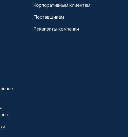
Корпоративным клиентам
Поставщикам
Реквизиты компании
альных
на
нных
сти