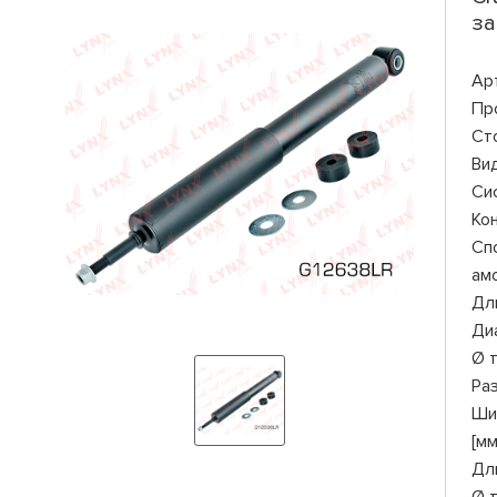
за
Ар
Пр
Ст
Ви
Си
Ко
Сп
ам
Дли
Ди
Ø 
Ра
Ши
[мм
Дл
Ø 