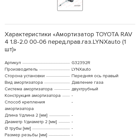
Характеристики «Амортизатор TOYOTA RAV
4 1.8-2.0 00-06 перед.прав.газ.LYNXauto (1
шт)»
Артикул
G32392R
Производитель
LYNXauto
Сторона установки
Передняя ось правый
Вид амортизатора
Давление газа
Система амортизатора
двухтрубный
Конструкция амортизатора
-
Способ крепления
-
амортизатора
Длина 1/длина 2 [мм]
-
Диаметр 1/диаметр 2 [мм]
-
Ø трубы [мм]
-
Размер резьбы [мм]
-