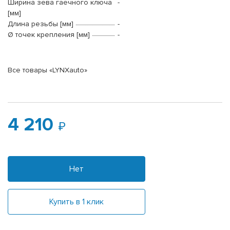
Ширина зева гаечного ключа
-
[мм]
Длина резьбы [мм]
-
Ø точек крепления [мм]
-
Все товары «LYNXauto»
4 210
Нет
Купить в 1 клик