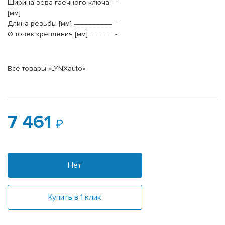
Ширина зева гаечного ключа
-
[мм]
Длина резьбы [мм]
-
Ø точек крепления [мм]
-
Все товары «LYNXauto»
7 461
Нет
Купить в 1 клик