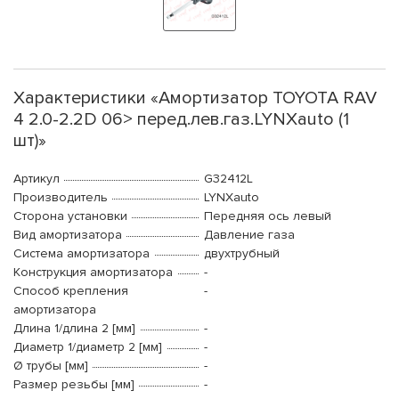
Характеристики «Амортизатор TOYOTA RAV
4 2.0-2.2D 06> перед.лев.газ.LYNXauto (1
шт)»
Артикул
G32412L
Производитель
LYNXauto
Сторона установки
Передняя ось левый
Вид амортизатора
Давление газа
Система амортизатора
двухтрубный
Конструкция амортизатора
-
Способ крепления
-
амортизатора
Длина 1/длина 2 [мм]
-
Диаметр 1/диаметр 2 [мм]
-
Ø трубы [мм]
-
Размер резьбы [мм]
-