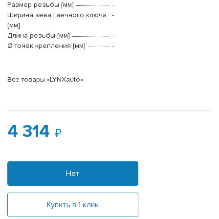
Размер резьбы [мм]
-
Ширина зева гаечного ключа
-
[мм]
Длина резьбы [мм]
-
Ø точек крепления [мм]
-
Все товары «LYNXauto»
4 314
Нет
Купить в 1 клик