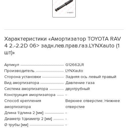
Характеристики «Амортизатор TOYOTA RAV
4 2.-2.2D 06> задн.лев.прав.газ.LYNXauto (1
шт)»
Артикул
G12662LR
Производитель
LYNXauto
Сторона установки
Задняя ось левый правый
Вид амортизатора
Давление газа
Система амортизатора
двухтрубный
Конструкция амортизатора
-
Способ крепления
Верхнее отверстие; Нижнее
амортизатора
отверстие
Длина 1/длина 2 [мм]
-
Диаметр 1/диаметр 2 [мм]
-
Ø трубы [мм]
-