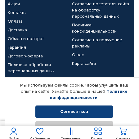
Акции
Согласие посетителя сайта
на обработку
Контакты
персональных данных
Оплата
Политика
Доставка
конфиденциальности
Обмен и возврат
Согласие на получение
рекламы
Гарантия
О нас
Договор-оферта
Карта сайта
Политика обработки
персональных данных
Партнерам
Мы используем файлы cookie, чтобы улучшить ваш
опыт на сайте. Узнайте больше в нашей
Политике
Корпоративным клиентам
Реквизиты компании
конфиденциальности
.
Поставщикам
Согласиться
Отклонить
© КАМАЗ ЦЕНТР ДОНЕЦК, 2015-2026. Все права защищены.
6 820
В корзину
Интернет-магазин автомобильных товаров Автопрофи.
Войти
Избранное
Сравнение
Каталог
Корзина