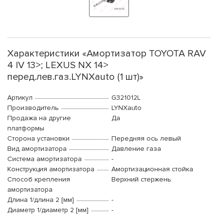
Характеристики «Амортизатор TOYOTA RAV
4 IV 13>; LEXUS NX 14>
перед.лев.газ.LYNXauto (1 шт)»
Артикул
G321012L
Производитель
LYNXauto
Продажа на другие
Да
платформы
Сторона установки
Передняя ось левый
Вид амортизатора
Давление газа
Система амортизатора
-
Конструкция амортизатора
Амортизационная стойка
Способ крепления
Верхний стержень
амортизатора
Длина 1/длина 2 [мм]
-
Диаметр 1/диаметр 2 [мм]
-