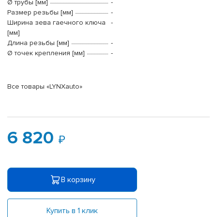
Ø трубы [мм]
-
Размер резьбы [мм]
-
Ширина зева гаечного ключа
-
[мм]
Длина резьбы [мм]
-
Ø точек крепления [мм]
-
Все товары «LYNXauto»
6 820
В корзину
Купить в 1 клик