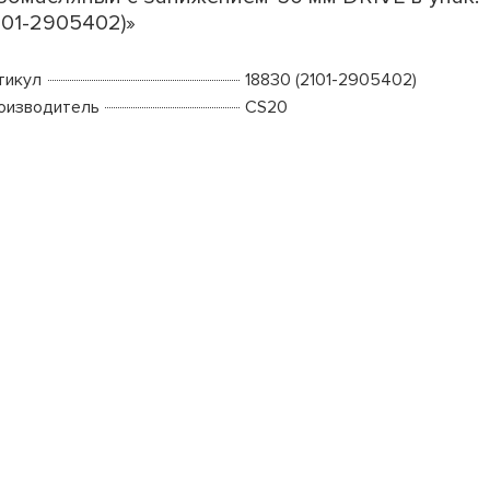
101-2905402)»
тикул
18830 (2101-2905402)
оизводитель
CS20