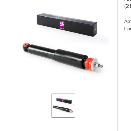
(2
Ар
Пр