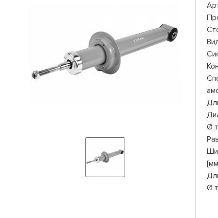
Ар
Пр
Ст
Ви
Си
Ко
Сп
ам
Дли
Ди
Ø 
Ра
Ши
[мм
Дл
Ø 