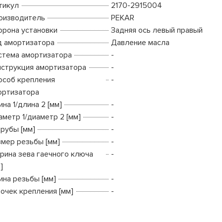
тикул
2170-2915004
оизводитель
PEKAR
орона установки
Задняя ось левый правый
д амортизатора
Давление масла
стема амортизатора
-
нструкция амортизатора
-
особ крепления
-
ортизатора
на 1/длина 2 [мм]
-
аметр 1/диаметр 2 [мм]
-
трубы [мм]
-
змер резьбы [мм]
-
рина зева гаечного ключа
-
]
ина резьбы [мм]
-
точек крепления [мм]
-