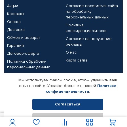
Акции
Согласие посетителя сайта
на обработку
Контакты
персональных данных
Оплата
Политика
Доставка
конфиденциальности
Обмен и возврат
Согласие на получение
рекламы
Гарантия
О нас
Договор-оферта
Карта сайта
Политика обработки
персональных данных
Партнерам
Мы используем файлы cookie, чтобы улучшить ваш
опыт на сайте. Узнайте больше в нашей
Политике
Корпоративным клиентам
Реквизиты компании
конфиденциальности
.
Поставщикам
Согласиться
Отклонить
© КАМАЗ ЦЕНТР ДОНЕЦК, 2015-2026. Все права защищены.
1 500
В корзину
Интернет-магазин автомобильных товаров Автопрофи.