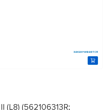
заканчивается
I (L8) (562106313R;