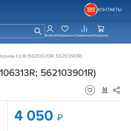
КОНТАКТЫ
Войти
Избранное
Сравнение
Корзина
Stepway II (L8) (562106313R; 562103901R)
62106313R; 562103901R)
4 050