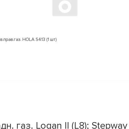
.прав.газ. HOLA S413 (1 шт)
 газ. Logan II (L8); Stepway I