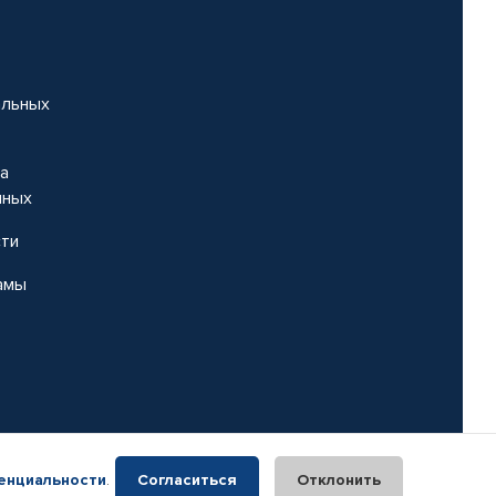
альных
на
нных
сти
амы
енциальности
.
Согласиться
Отклонить