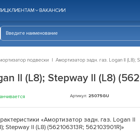
ЛИЦ
КЛИЕНТАМ
ВАКАНСИИ
мортизатор подвески
Амортизатор задн. газ. Logan II (L8); 
n II (L8); Stepway II (L8) (5
Артикул:
25075GU
канчивается
рактеристики «Амортизатор задн. газ. Logan II
8); Stepway II (L8) (562106313R; 562103901R)»