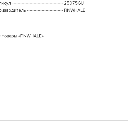
тикул
25075GU
оизводитель
FINWHALE
е товары «FINWHALE»