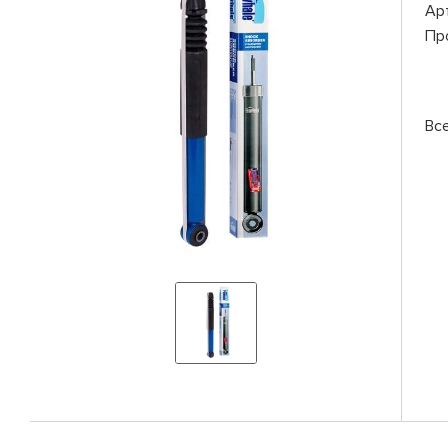
Ар
Пр
Вс