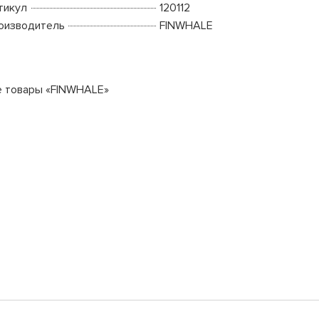
тикул
120112
оизводитель
FINWHALE
е товары «FINWHALE»