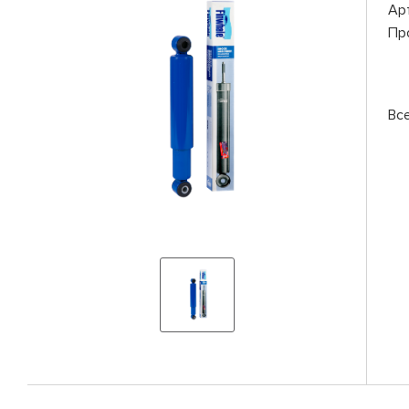
Ар
Пр
Вс