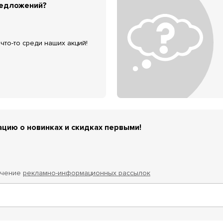
редложений?
что-то среди наших акций!
цию о новинках и скидках первыми!
учение
рекламно-информационных рассылок