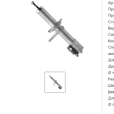
Ар
Пр
Пр
Ст
Ви
Си
Ко
Сп
ам
Дли
Ди
Ø 
Ра
Ши
[мм
Дл
Ø 