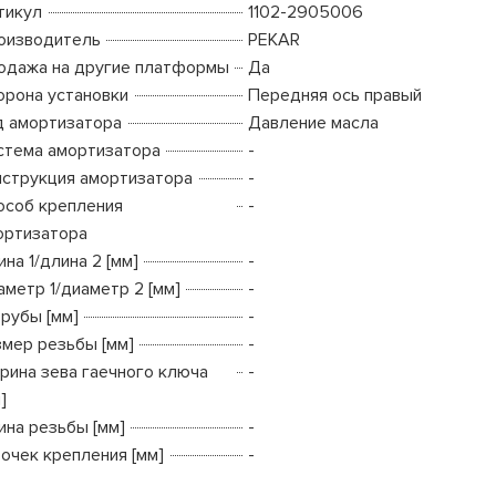
тикул
1102-2905006
оизводитель
PEKAR
одажа на другие платформы
Да
орона установки
Передняя ось правый
д амортизатора
Давление масла
стема амортизатора
-
нструкция амортизатора
-
особ крепления
-
ортизатора
на 1/длина 2 [мм]
-
аметр 1/диаметр 2 [мм]
-
трубы [мм]
-
змер резьбы [мм]
-
рина зева гаечного ключа
-
]
ина резьбы [мм]
-
точек крепления [мм]
-