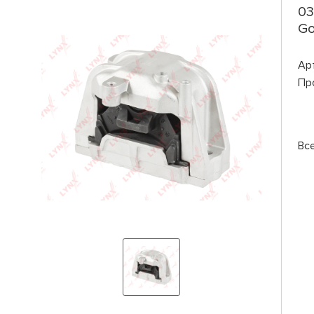
03
Go
Ар
Пр
Вс