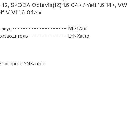
-12, SKODA Octavia(1Z) 1.6 04> / Yeti 1.6 14>, VW
lf V-VI 1.6 04> »
тикул
ME-1238
оизводитель
LYNXauto
е товары «LYNXauto»