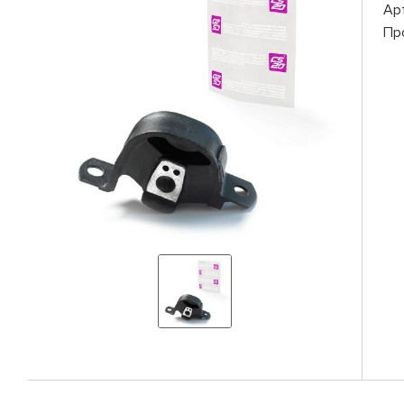
Ар
Пр