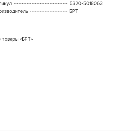
тикул
5320-5018063
оизводитель
БРТ
е товары «БРТ»