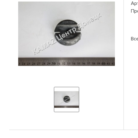
Ар
Пр
Вс