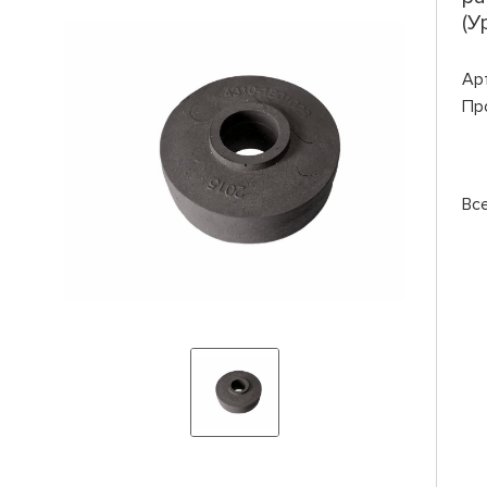
(У
Ар
Пр
Вс