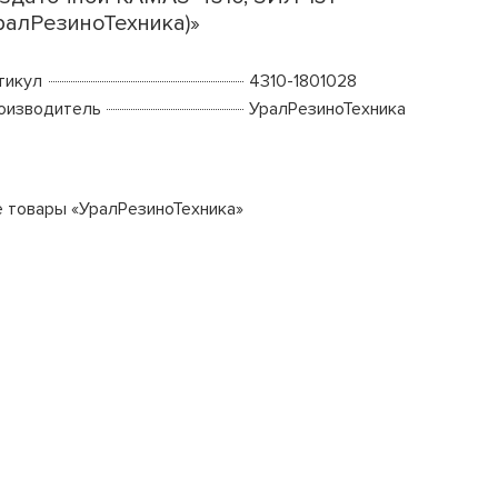
ралРезиноТехника)»
тикул
4310-1801028
оизводитель
УралРезиноТехника
е товары «УралРезиноТехника»