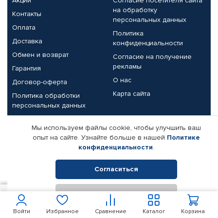
Акции
Согласие посетителя сайта
на обработку
Контакты
персональных данных
Оплата
Политика
Доставка
конфиденциальности
Обмен и возврат
Согласие на получение
рекламы
Гарантия
О нас
Договор-оферта
Карта сайта
Политика обработки
персональных данных
Партнерам
Мы используем файлы cookie, чтобы улучшить ваш
опыт на сайте. Узнайте больше в нашей
Политике
Корпоративным клиентам
Реквизиты компании
конфиденциальности
.
Поставщикам
Согласиться
Отклонить
© КАМАЗ ЦЕНТР ДОНЕЦК, 2015-2026. Все права защищены.
70
В корзину
Интернет-магазин автомобильных товаров Автопрофи.
Войти
Избранное
Сравнение
Каталог
Корзина