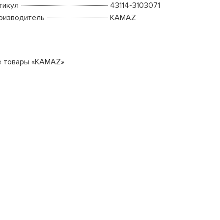
тикул
43114-3103071
оизводитель
KAMAZ
е товары «KAMAZ»