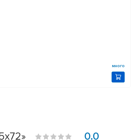
много
5х72»
0.0