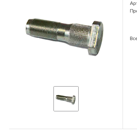
Ар
Пр
Вс