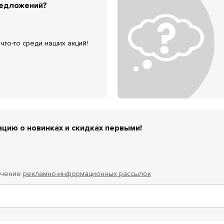
редложений?
что-то среди наших акций!
цию о новинках и скидках первыми!
учение
рекламно-информационных рассылок