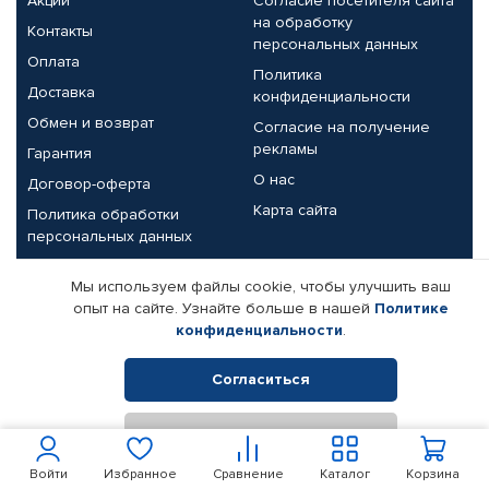
Акции
Согласие посетителя сайта
на обработку
Контакты
персональных данных
Оплата
Политика
Доставка
конфиденциальности
Обмен и возврат
Согласие на получение
рекламы
Гарантия
О нас
Договор-оферта
Карта сайта
Политика обработки
персональных данных
Партнерам
Мы используем файлы cookie, чтобы улучшить ваш
опыт на сайте. Узнайте больше в нашей
Политике
Корпоративным клиентам
Реквизиты компании
конфиденциальности
.
Поставщикам
Согласиться
Отклонить
© КАМАЗ ЦЕНТР ДОНЕЦК, 2015-2026. Все права защищены.
Интернет-магазин автомобильных товаров Автопрофи.
Войти
Избранное
Сравнение
Каталог
Корзина