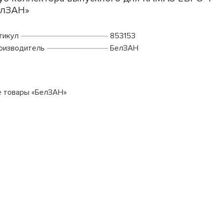
елЗАН»
тикул
853153
оизводитель
БелЗАН
е товары «БелЗАН»