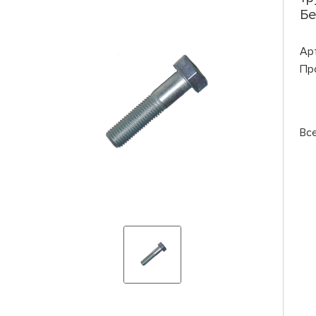
Б
Ар
Пр
Вс