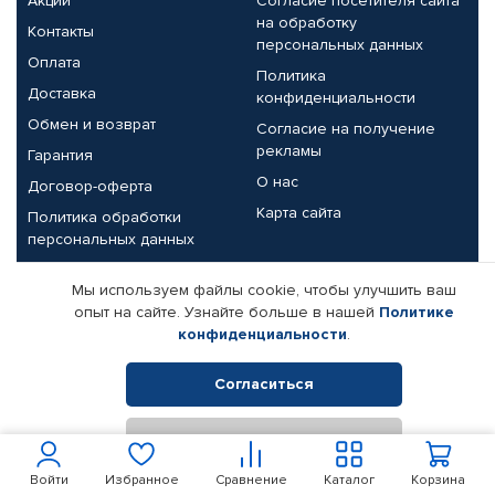
Акции
Согласие посетителя сайта
на обработку
Контакты
персональных данных
Оплата
Политика
Доставка
конфиденциальности
Обмен и возврат
Согласие на получение
рекламы
Гарантия
О нас
Договор-оферта
Карта сайта
Политика обработки
персональных данных
Партнерам
Мы используем файлы cookie, чтобы улучшить ваш
опыт на сайте. Узнайте больше в нашей
Политике
Корпоративным клиентам
Реквизиты компании
конфиденциальности
.
Поставщикам
Согласиться
Отклонить
© КАМАЗ ЦЕНТР ДОНЕЦК, 2015-2026. Все права защищены.
Интернет-магазин автомобильных товаров Автопрофи.
Войти
Избранное
Сравнение
Каталог
Корзина