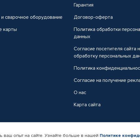
т
Гарантия
 и сварочное оборудование
Договор-оферта
е карты
Политика обработки персон
данных
Согласие посетителя сайта 
обработку персональных да
Политика конфиденциально
Согласие на получение рекл
О нас
Карта сайта
ь ваш опыт на сайте. Узнайте больше в нашей
Политике конфид
-магазин автомобильных товаров Автопрофи.