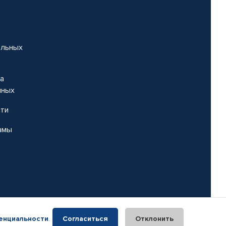
альных
на
нных
сти
амы
енциальности
.
Согласиться
Отклонить