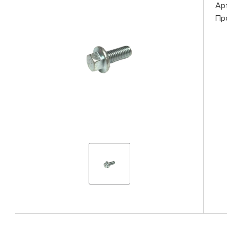
Ар
Пр