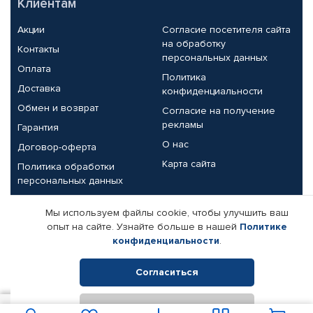
Клиентам
Акции
Согласие посетителя сайта
на обработку
Контакты
персональных данных
Оплата
Политика
Доставка
конфиденциальности
Обмен и возврат
Согласие на получение
рекламы
Гарантия
О нас
Договор-оферта
Карта сайта
Политика обработки
персональных данных
Партнерам
Мы используем файлы cookie, чтобы улучшить ваш
опыт на сайте. Узнайте больше в нашей
Политике
Корпоративным клиентам
Реквизиты компании
конфиденциальности
.
Поставщикам
Согласиться
Отклонить
© КАМАЗ ЦЕНТР ДОНЕЦК, 2015-2026. Все права защищены.