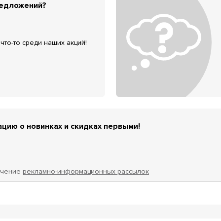
редложений?
что-то среди наших акций!
цию о новинках и скидках первыми!
учение
рекламно-информационных рассылок