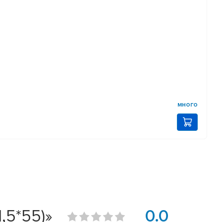
много
,5*55)»
0.0