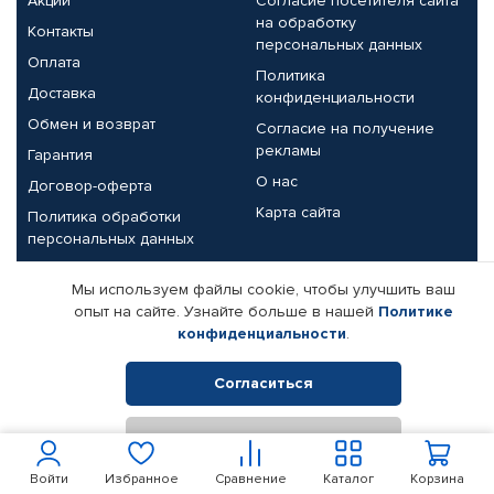
Акции
Согласие посетителя сайта
на обработку
Контакты
персональных данных
Оплата
Политика
Доставка
конфиденциальности
Обмен и возврат
Согласие на получение
рекламы
Гарантия
О нас
Договор-оферта
Карта сайта
Политика обработки
персональных данных
Партнерам
Мы используем файлы cookie, чтобы улучшить ваш
опыт на сайте. Узнайте больше в нашей
Политике
Корпоративным клиентам
Реквизиты компании
конфиденциальности
.
Поставщикам
Согласиться
Отклонить
© КАМАЗ ЦЕНТР ДОНЕЦК, 2015-2026. Все права защищены.
Интернет-магазин автомобильных товаров Автопрофи.
Войти
Избранное
Сравнение
Каталог
Корзина