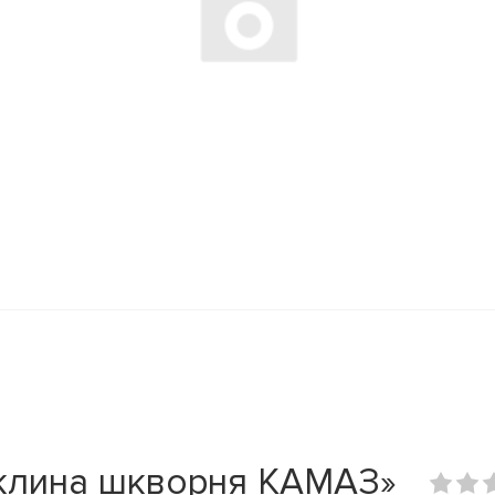
 клина шкворня КАМАЗ»