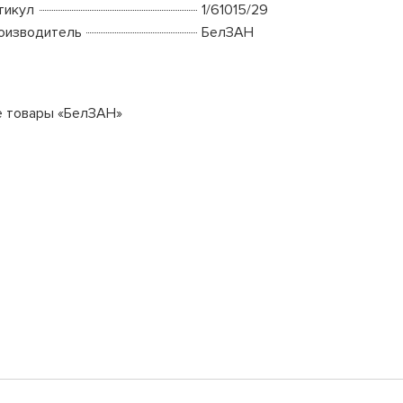
тикул
1/61015/29
оизводитель
БелЗАН
е товары «БелЗАН»