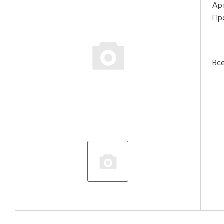
Ар
Пр
Вс