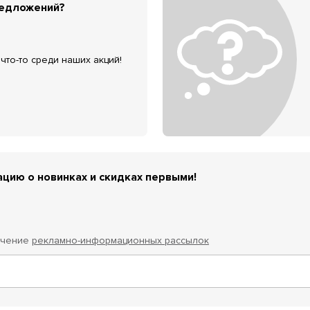
редложений?
что-то среди наших акций!
цию о новинках и скидках первыми!
учение
рекламно-информационных рассылок