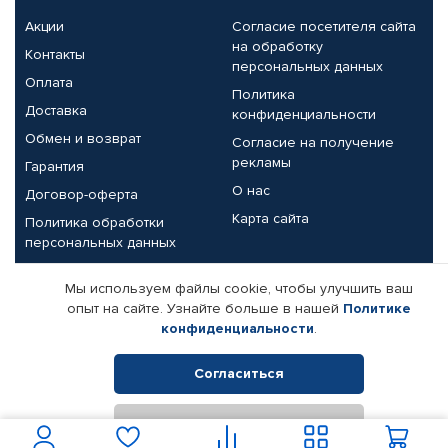
Акции
Согласие посетителя сайта
на обработку
Контакты
персональных данных
Оплата
Политика
Доставка
конфиденциальности
Обмен и возврат
Согласие на получение
рекламы
Гарантия
О нас
Договор-оферта
Карта сайта
Политика обработки
персональных данных
Партнерам
Мы используем файлы cookie, чтобы улучшить ваш
опыт на сайте. Узнайте больше в нашей
Политике
Корпоративным клиентам
Реквизиты компании
конфиденциальности
.
Поставщикам
Согласиться
Отклонить
© КАМАЗ ЦЕНТР ДОНЕЦК, 2015-2026. Все права защищены.
Интернет-магазин автомобильных товаров Автопрофи.