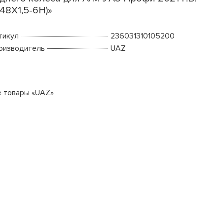
48Х1,5-6Н)»
тикул
236031310105200
оизводитель
UAZ
е товары «UAZ»