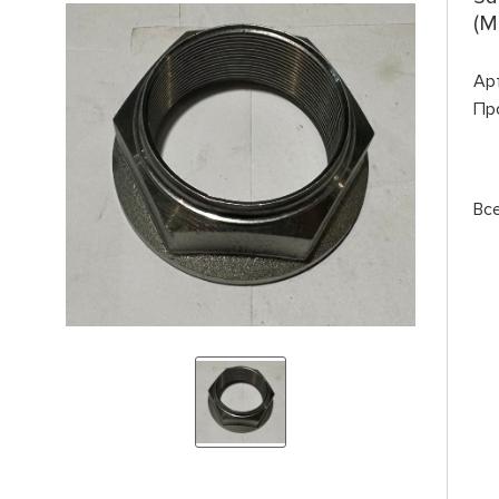
(М
Ар
Пр
Вс