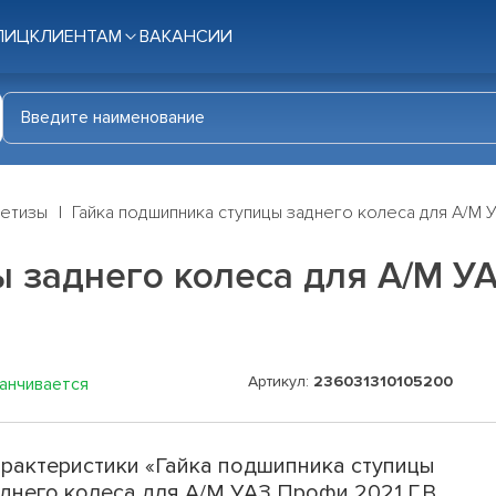
ЛИЦ
КЛИЕНТАМ
ВАКАНСИИ
етизы
Гайка подшипника ступицы заднего колеса для А/М У
 заднего колеса для А/М УА
Артикул:
236031310105200
канчивается
рактеристики «Гайка подшипника ступицы
днего колеса для А/М УАЗ Профи 2021 Г.В.