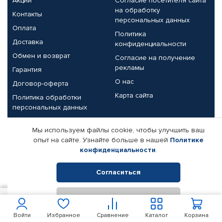
Акции
Согласие посетителя сайта
на обработку
Контакты
персональных данных
Оплата
Политика
Доставка
конфиденциальности
Обмен и возврат
Согласие на получение
рекламы
Гарантия
О нас
Договор-оферта
Карта сайта
Политика обработки
персональных данных
Партнерам
Мы используем файлы cookie, чтобы улучшить ваш
опыт на сайте. Узнайте больше в нашей
Политике
Корпоративным клиентам
Реквизиты компании
конфиденциальности
.
Поставщикам
Согласиться
Отклонить
© КАМАЗ ЦЕНТР ДОНЕЦК, 2015-2026. Все права защищены.
42
В корзину
Интернет-магазин автомобильных товаров Автопрофи.
Войти
Избранное
Сравнение
Каталог
Корзина