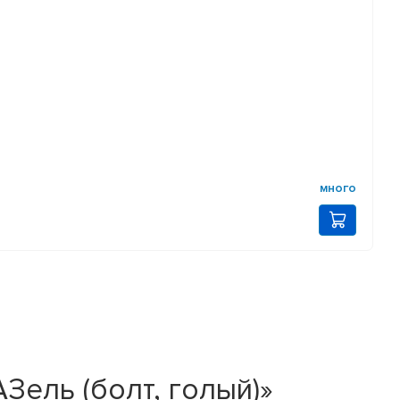
много
Зель (болт, голый)»