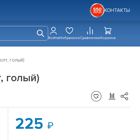
КОНТАКТЫ
Войти
Избранное
Сравнение
Корзина
лт, голый)
, голый)
225