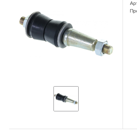
Ар
Пр