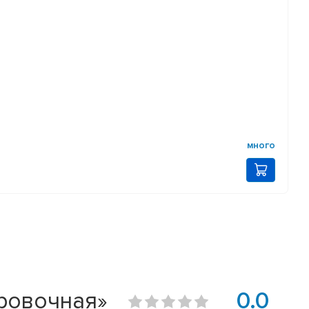
много
ровочная»
0.0