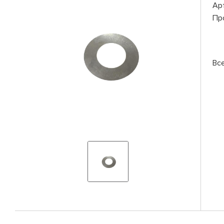
Ар
Пр
Вс