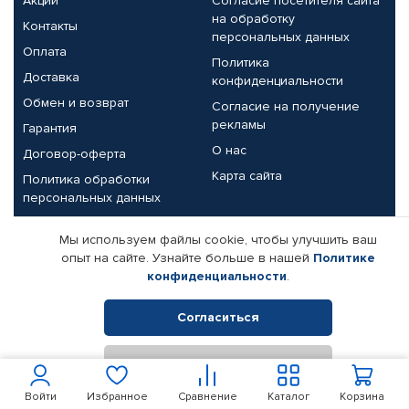
Акции
Согласие посетителя сайта
на обработку
Контакты
персональных данных
Оплата
Политика
Доставка
конфиденциальности
Обмен и возврат
Согласие на получение
рекламы
Гарантия
О нас
Договор-оферта
Карта сайта
Политика обработки
персональных данных
Партнерам
Мы используем файлы cookie, чтобы улучшить ваш
опыт на сайте. Узнайте больше в нашей
Политике
Корпоративным клиентам
Реквизиты компании
конфиденциальности
.
Поставщикам
Согласиться
Отклонить
© КАМАЗ ЦЕНТР ДОНЕЦК, 2015-2026. Все права защищены.
Интернет-магазин автомобильных товаров Автопрофи.
Войти
Избранное
Сравнение
Каталог
Корзина