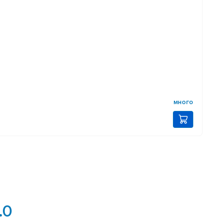
много
.0