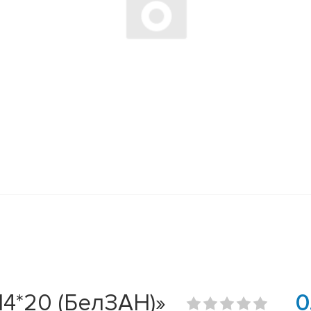
4*20 (БелЗАН)»
0