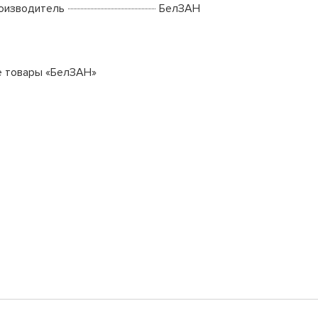
оизводитель
БелЗАН
е товары «БелЗАН»